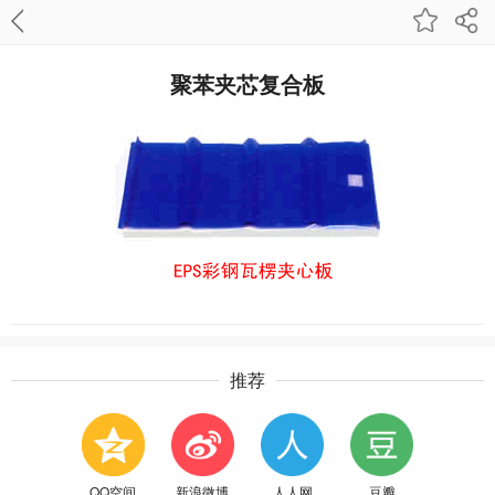
聚苯夹芯复合板
推荐
QQ空间
新浪微博
人人网
豆瓣