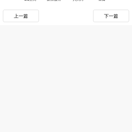
上一篇
下一篇